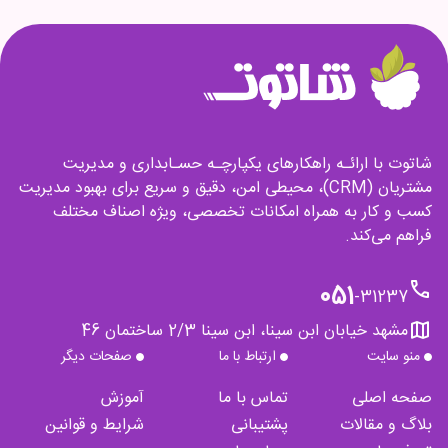
شاتوت با ارائـه راهکارهای یکپارچـه حسـابداری و مدیریت
مشتریان (CRM)، محیطی امن، دقیق و سریع برای بهبود مدیریت
کسب و کار به همراه امکانات تخصصی، ویژه اصناف مختلف
فراهم می‌کند.
phone
051
-
31237
map
مشهد خیابان ابن سینا، ابن سینا 2/3 ساختمان 46
منو سایت
ارتباط با ما
صفحات دیگر
صفحه اصلی
تماس با ما
آموزش
بلاگ و مقالات
پشتیبانی
شرایط و قوانین