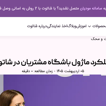
به
سامانه مودیان
متصل نشدید؟ با شاتوت با 2 روش به آسانی وصل شوید.
حصولات
keyboard_arrow_down
آموزش
وبلاگ
اخذ نمایندگی
درباره شاتوت
وت و محک
کرد ماژول باشگاه مشتریان در شا
۰۵ اردیبهشت ۱۴۰۵
- زمان مطالعه: ۰ دقیقه