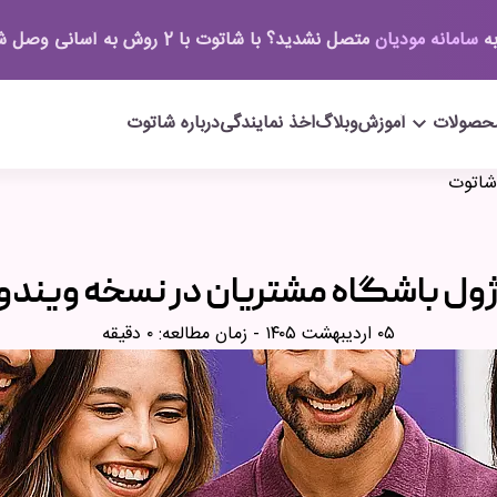
به
سامانه مودیان
متصل نشدید؟ با شاتوت با 2 روش به آسانی وصل شوید.
حصولات
keyboard_arrow_down
آموزش
وبلاگ
اخذ نمایندگی
درباره شاتوت
 شاتوت
ژول باشگاه مشتریان در نسخه ویندو
۰۵ اردیبهشت ۱۴۰۵
- زمان مطالعه: ۰ دقیقه